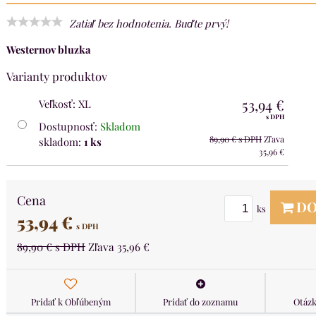
Zatiaľ bez hodnotenia. Buďte prvý!
Westernov bluzka
Varianty produktov
53,94 €
Veľkosť
:
XL
s DPH
Dostupnosť:
Skladom
89,90 €
s DPH
Zľava
skladom:
1
ks
35,96 €
Cena
DO
ks
53,94 €
s DPH
89,90 €
s DPH
Zľava
35,96 €
Pridať k Obľúbeným
Pridať do zoznamu
Otázk