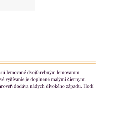
r sú lemované dvojfarebným lemovaním.
vé vyšívanie je doplnené malými čiernymi
zároveň dodáva nádych divokého západu. Hodí