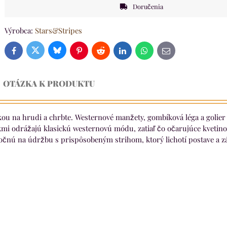
Doručenia
Výrobca:
Stars&Stripes
Bluesky
Twitter
Facebook
Pinterest
Reddit
LinkedIn
WhatsApp
E-
mail
OTÁZKA K PRODUKTU
kou na hrudi a chrbte. Westernové manžety, gombíková léga a golie
kmi odrážajú klasickú westernovú módu, zatiaľ čo očarujúce kvetino
čnú na údržbu s prispôsobeným strihom, ktorý lichotí postave a 