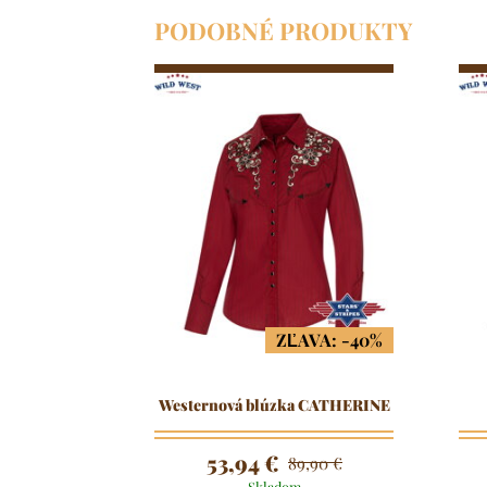
PODOBNÉ PRODUKTY
ZĽAVA: -40%
Westernová blúzka CATHERINE
53,94 €
89,90 €
Skladom