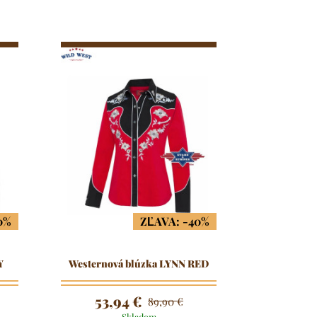
0%
ZĽAVA: -40%
Y
Westernová blúzka LYNN RED
53,94 €
89,90 €
Skladom