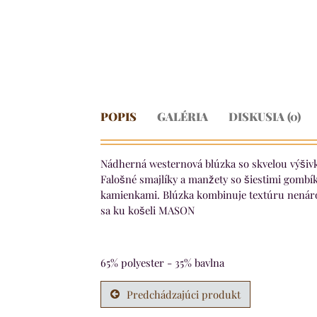
POPIS
GALÉRIA
DISKUSIA (0)
Nádherná westernová blúzka so skvelou výšiv
Falošné smajlíky a manžety so šiestimi gombí
kamienkami. Blúzka kombinuje textúru nenáro
sa ku košeli MASON
65% polyester - 35% bavlna
Predchádzajúci produkt