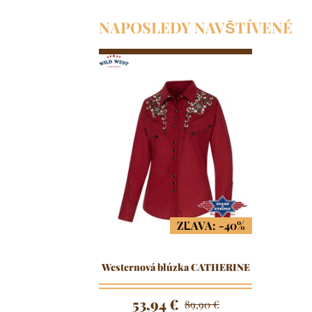
NAPOSLEDY NAVŠTÍVENÉ
ZĽAVA: -40%
Westernová blúzka CATHERINE
53,94 €
89,90 €