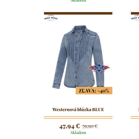
ZĽAVA: -40%
Westernová blúzka BLUE
47,94 €
79,90 €
Skladom