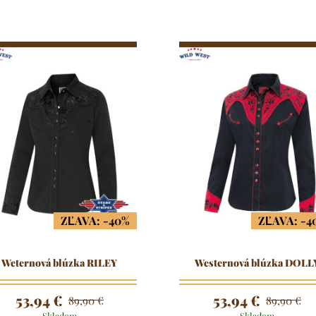
ZĽAVA: -40%
ZĽAVA: -4
Weternová blúzka RILEY
Westernová blúzka DOLL
53,94 €
53,94 €
89,90 €
89,90 €
Skladom
Skladom