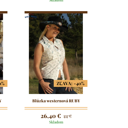
0%
ZĽAVA: -40%
Y
Blúzka westernová RUBY
26,40 €
44 €
Skladom