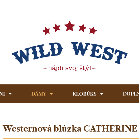
NI
DÁMY
KLOBÚKY
DOPL
Westernová blúzka CATHERINE