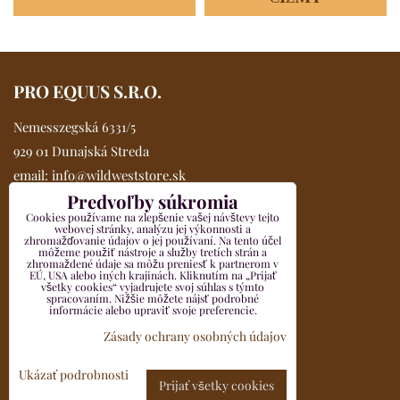
PRO EQUUS S.R.O.
Nemesszegská 6331/5
929 01 Dunajská Streda
email:
info@wildweststore.sk
Predvoľby súkromia
mobil:
0902 705 517
Cookies používame na zlepšenie vašej návštevy tejto
Kompletné údaje >>
webovej stránky, analýzu jej výkonnosti a
zhromažďovanie údajov o jej používaní. Na tento účel
VŠETKO O NÁKUPE
môžeme použiť nástroje a služby tretích strán a
zhromaždené údaje sa môžu preniesť k partnerom v
EÚ, USA alebo iných krajinách. Kliknutím na „Prijať
všetky cookies“ vyjadrujete svoj súhlas s týmto
Obchodné podmienky
spracovaním. Nižšie môžete nájsť podrobné
informácie alebo upraviť svoje preferencie.
Reklamačný formulár
Zásady ochrany osobných údajov
Odstúpenie od zmluvy pre spotrebiteľov
Ukázať podrobnosti
Prijať všetky cookies