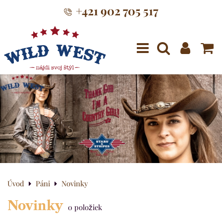
+421 902 705 517
Menu
Úvod
Páni
Novinky
Novinky
0
položiek