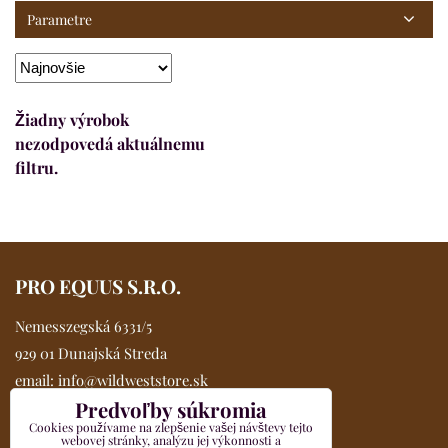
Parametre
PRO EQUUS S.R.O.
Nemesszegská 6331/5
929 01 Dunajská Streda
email:
info@wildweststore.sk
Predvoľby súkromia
mobil:
0902 705 517
Cookies používame na zlepšenie vašej návštevy tejto
Kompletné údaje >>
webovej stránky, analýzu jej výkonnosti a