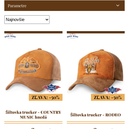
Parametre
ZĽAVA: -50%
ZĽAVA: -50%
Šiltovka trucker - COUNTRY
Šiltovka trucker - RODEO
MUSIC hnedá