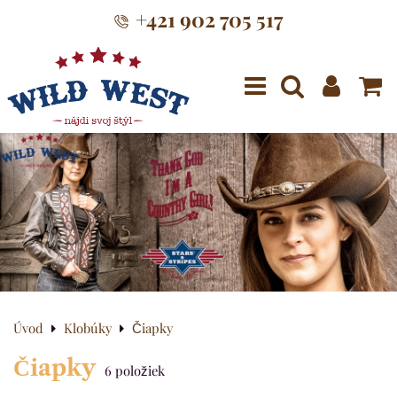
+421 902 705 517
Menu
Úvod
Klobúky
Čiapky
Čiapky
6
položiek