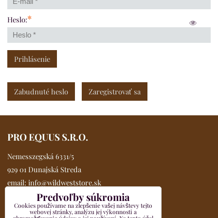
*
Heslo:
Prihlásenie
Zabudnuté heslo
Zaregistrovať sa
PRO EQUUS S.R.O.
Nemesszegská 6331/5
929 01 Dunajská Streda
email:
info@wildweststore.sk
Predvoľby súkromia
mobil:
0902 705 517
Cookies používame na zlepšenie vašej návštevy tejto
Kompletné údaje >>
webovej stránky, analýzu jej výkonnosti a