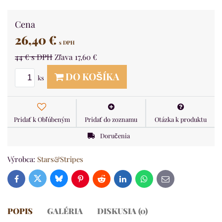
Cena
26,40 €
s DPH
44 €
s DPH
Zľava
17,60 €
DO KOŠÍKA
ks
Pridať k Obľúbeným
Pridať do zoznamu
Otázka k produktu
Doručenia
Výrobca:
Stars&Stripes
Bluesky
Twitter
Facebook
Pinterest
Reddit
LinkedIn
WhatsApp
E-
mail
POPIS
GALÉRIA
DISKUSIA (0)