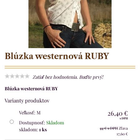
Blúzka westernová RUBY
Zatiaľ bez hodnotenia. Buďte prvý!
Blúzka westernová RUBY
Varianty produktov
26,40 €
Veľkosť
:
M
s DPH
Dostupnosť:
Skladom
44 €
s DPH
Zľava
skladom:
1
ks
17,60 €