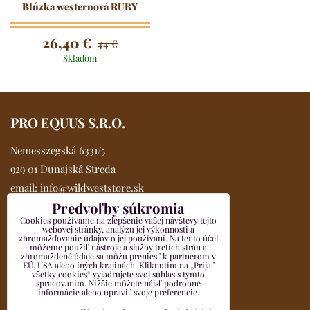
Blúzka westernová RUBY
26,40 €
44 €
Skladom
PRO EQUUS S.R.O.
Nemesszegská 6331/5
929 01 Dunajská Streda
email:
info@wildweststore.sk
Predvoľby súkromia
mobil:
0902 705 517
Cookies používame na zlepšenie vašej návštevy tejto
Kompletné údaje >>
webovej stránky, analýzu jej výkonnosti a
zhromažďovanie údajov o jej používaní. Na tento účel
VŠETKO O NÁKUPE
môžeme použiť nástroje a služby tretích strán a
zhromaždené údaje sa môžu preniesť k partnerom v
EÚ, USA alebo iných krajinách. Kliknutím na „Prijať
všetky cookies“ vyjadrujete svoj súhlas s týmto
Obchodné podmienky
spracovaním. Nižšie môžete nájsť podrobné
informácie alebo upraviť svoje preferencie.
Reklamačný formulár