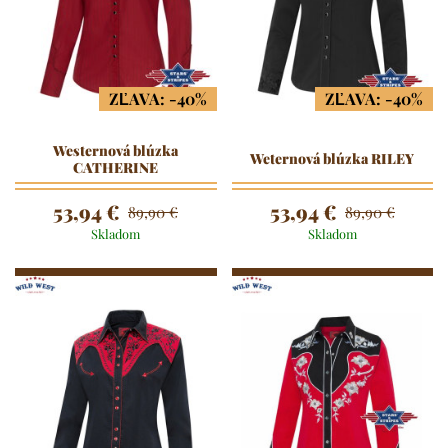
ZĽAVA: -40%
ZĽAVA: -40%
Westernová blúzka
Weternová blúzka RILEY
CATHERINE
53,94 €
53,94 €
89,90 €
89,90 €
Skladom
Skladom