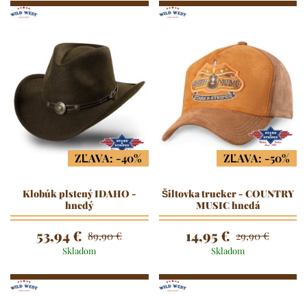
ZĽAVA: -40%
ZĽAVA: -50%
Klobúk plstený IDAHO -
Šiltovka trucker - COUNTRY
hnedý
MUSIC hnedá
53,94 €
14,95 €
89,90 €
29,90 €
Skladom
Skladom