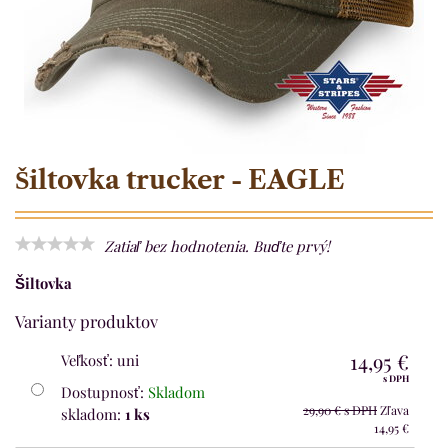
Šiltovka trucker - EAGLE
Zatiaľ bez hodnotenia. Buďte prvý!
Šiltovka
Varianty produktov
14,95 €
Veľkosť
:
uni
s DPH
Dostupnosť:
Skladom
29,90 €
s DPH
Zľava
skladom:
1
ks
14,95 €