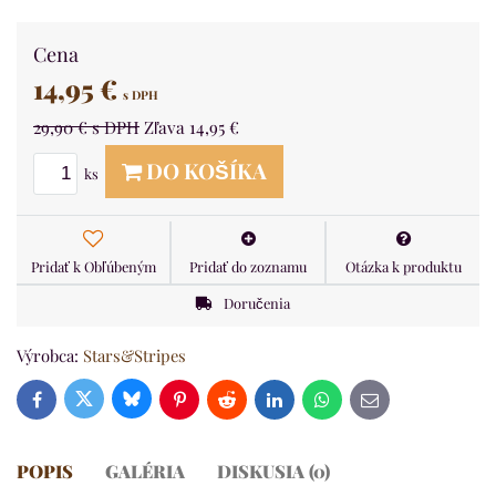
Cena
14,95 €
s DPH
29,90 €
s DPH
Zľava
14,95 €
DO KOŠÍKA
ks
Pridať k Obľúbeným
Pridať do zoznamu
Otázka k produktu
Doručenia
Výrobca:
Stars&Stripes
Bluesky
Twitter
Facebook
Pinterest
Reddit
LinkedIn
WhatsApp
E-
mail
POPIS
GALÉRIA
DISKUSIA (0)