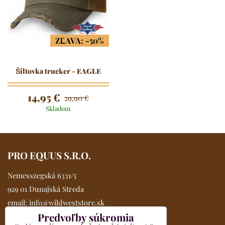
ZĽAVA: -50%
Šiltovka trucker - EAGLE
14,95 €
29,90 €
Skladom
PRO EQUUS S.R.O.
Nemesszegská 6331/5
929 01 Dunajská Streda
email:
info@wildweststore.sk
Predvoľby súkromia
mobil:
0902 705 517