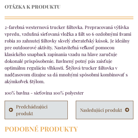
OTÁZKA K PRODUKTU
2-farebná westernová trucker šiltovka. Prepracovaná výšivka
vpredu, vzdušná sieťovaná vložka a šilt so 6 ozdobnými švami
robia zo zahnutej šiltovky skvelý zberateľský kúsok. Je ideálny
pre outdoorové aktivity. Nastaviteľná veľkosť pomocou
klasického snapback zapínania vzadu na hlave zaručuje
dokonalé prispôsobenie. Bavlnený potný pás zaisťuje
optimálnu reguláciu vlhkosti. Štýlová trucker šiltovka v
nadčasovom dizajne sa dá mnohými spôsobmi kombinovať s
akýmkoľvek štýlom.
100% bavlna - sieťovina 100% polyester
Predchádzajúci
Nasledujúci produkt
produkt
PODOBNÉ PRODUKTY