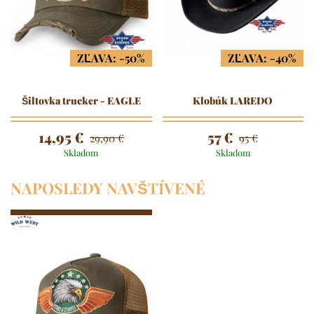
ZĽAVA: -50%
ZĽAVA: -40%
Šiltovka trucker - EAGLE
Klobúk LAREDO
14,95 €
57 €
29,90 €
95 €
Skladom
Skladom
NAPOSLEDY NAVŠTÍVENÉ