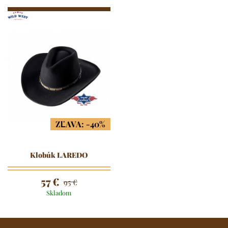
ZĽAVA: -40%
Klobúk LAREDO
57 €
95 €
Skladom