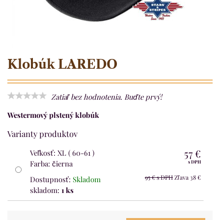
Klobúk LAREDO
Zatiaľ bez hodnotenia. Buďte prvý!
Westermový plstený klobúk
Varianty produktov
57 €
Veľkosť
:
XL ( 60-61 )
Farba
:
čierna
s DPH
95 €
s DPH
Zľava
38 €
Dostupnosť:
Skladom
skladom:
1
ks