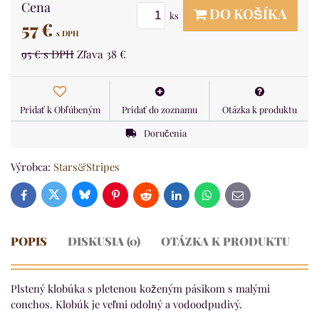
Cena
DO KOŠÍKA
ks
57 €
s DPH
95 €
s DPH
Zľava
38 €
Pridať k Obľúbeným
Pridať do zoznamu
Otázka k produktu
Doručenia
Výrobca:
Stars&Stripes
Bluesky
Twitter
Facebook
Pinterest
Reddit
LinkedIn
WhatsApp
E-
mail
POPIS
DISKUSIA (0)
OTÁZKA K PRODUKTU
Plstený klobúka s pletenou koženým pásikom s malými
conchos. Klobúk je veľmi odolný a vodoodpudivý.