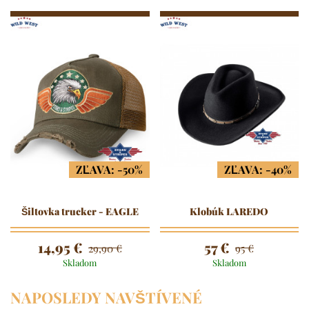
ZĽAVA: -50%
ZĽAVA: -40%
Šiltovka trucker - EAGLE
Klobúk LAREDO
14,95 €
57 €
29,90 €
95 €
Skladom
Skladom
NAPOSLEDY NAVŠTÍVENÉ