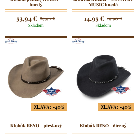
hnedý
MUSIC hnedá
53,94 €
14,95 €
89,90 €
29,90 €
Skladom
Skladom
ZĽAVA: -40%
ZĽAVA: -40%
Klobúk RENO - pieskový
Klobúk RENO - čierný