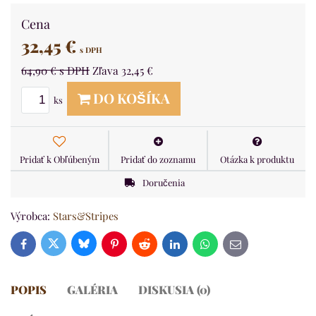
Cena
32,45 €
s DPH
64,90 €
s DPH
Zľava
32,45 €
DO KOŠÍKA
ks
Pridať k Obľúbeným
Pridať do zoznamu
Otázka k produktu
Doručenia
Výrobca:
Stars&Stripes
Bluesky
Twitter
Facebook
Pinterest
Reddit
LinkedIn
WhatsApp
E-
mail
POPIS
GALÉRIA
DISKUSIA (0)