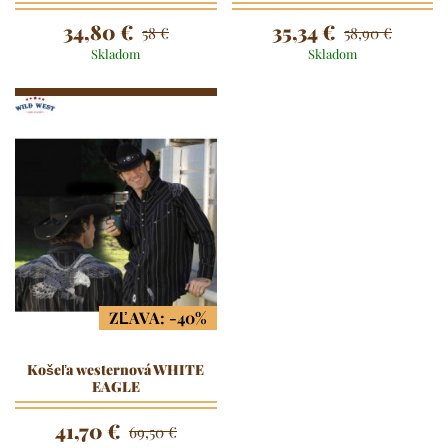
34,80 €
35,34 €
58 €
58,90 €
Skladom
Skladom
ZĽAVA: -40%
Košeľa westernová WHITE
EAGLE
41,70 €
69,50 €