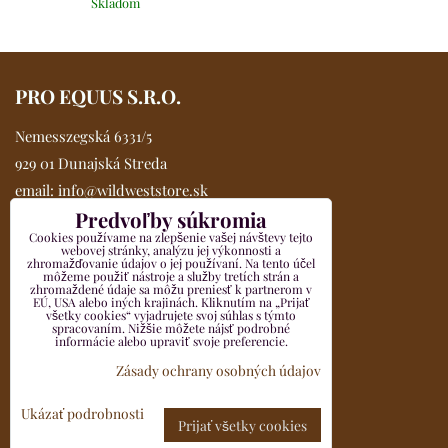
Skladom
PRO EQUUS S.R.O.
Nemesszegská 6331/5
929 01 Dunajská Streda
email:
info@wildweststore.sk
Predvoľby súkromia
mobil:
0902 705 517
Cookies používame na zlepšenie vašej návštevy tejto
Kompletné údaje >>
webovej stránky, analýzu jej výkonnosti a
zhromažďovanie údajov o jej používaní. Na tento účel
VŠETKO O NÁKUPE
môžeme použiť nástroje a služby tretích strán a
zhromaždené údaje sa môžu preniesť k partnerom v
EÚ, USA alebo iných krajinách. Kliknutím na „Prijať
všetky cookies“ vyjadrujete svoj súhlas s týmto
Obchodné podmienky
spracovaním. Nižšie môžete nájsť podrobné
informácie alebo upraviť svoje preferencie.
Reklamačný formulár
Zásady ochrany osobných údajov
Odstúpenie od zmluvy pre spotrebiteľov
Ukázať podrobnosti
Prijať všetky cookies