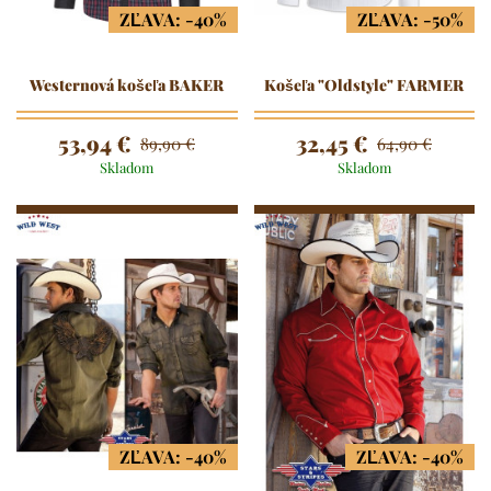
ZĽAVA: -40%
ZĽAVA: -50%
Westernová košeľa BAKER
Košeľa "Oldstyle" FARMER
53,94 €
32,45 €
89,90 €
64,90 €
Skladom
Skladom
ZĽAVA: -40%
ZĽAVA: -40%