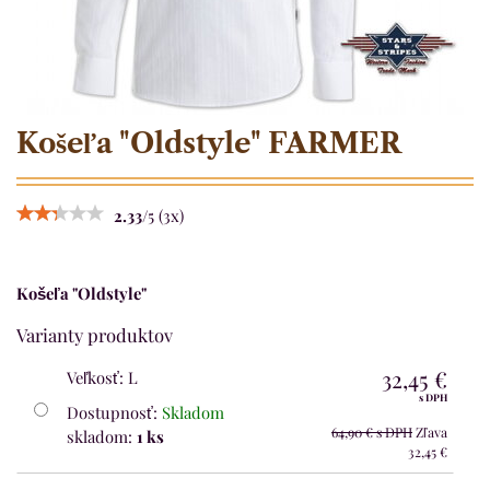
Košeľa "Oldstyle" FARMER
2.33
/
5
(
3
x)
Košeľa "Oldstyle"
Varianty produktov
32,45 €
Veľkosť
:
L
s DPH
Dostupnosť:
Skladom
64,90 €
s DPH
Zľava
skladom:
1
ks
32,45 €