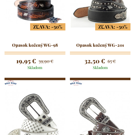
ZĽAVA: -50%
ZĽAVA: -50%
Opasok kožený WG-98
Opasok kožený WG-201
19,95 €
32,50 €
39,90 €
65 €
Skladom
Skladom