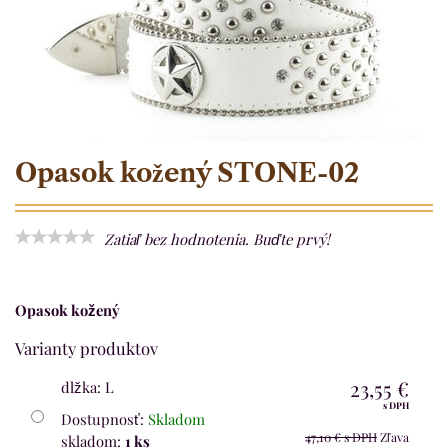
Opasok kožený STONE-02
Zatiaľ bez hodnotenia. Buďte prvý!
Opasok kožený
Varianty produktov
23,55 €
dlžka
:
L
s DPH
Dostupnosť:
Skladom
47,10 €
s DPH
Zľava
skladom:
1
ks