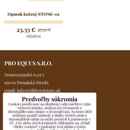
Opasok kožený STONE-02
23,55 €
47,10 €
Skladom
PRO EQUUS S.R.O.
Nemesszegská 6331/5
929 01 Dunajská Streda
email:
info@wildweststore.sk
Predvoľby súkromia
mobil:
0902 705 517
Cookies používame na zlepšenie vašej návštevy tejto
Kompletné údaje >>
webovej stránky, analýzu jej výkonnosti a
zhromažďovanie údajov o jej používaní. Na tento účel
VŠETKO O NÁKUPE
môžeme použiť nástroje a služby tretích strán a
zhromaždené údaje sa môžu preniesť k partnerom v
EÚ, USA alebo iných krajinách. Kliknutím na „Prijať
všetky cookies“ vyjadrujete svoj súhlas s týmto
Obchodné podmienky