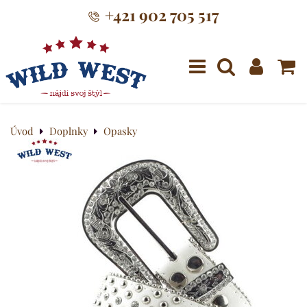
+421 902 705 517
Menu
Úvod
Doplnky
Opasky