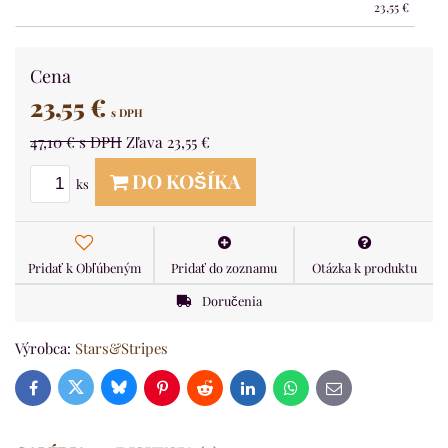
23,55 €
Cena
23,55 €
s DPH
47,10 €
s DPH
Zľava
23,55 €
DO KOŠÍKA
ks
Pridať k Obľúbeným
Pridať do zoznamu
Otázka k produktu
Doručenia
Výrobca:
Stars&Stripes
Bluesky
Twitter
Facebook
Pinterest
Reddit
LinkedIn
WhatsApp
E-
mail