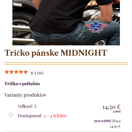
Tričko pánske MIDNIGHT
5
/
5
(
1
x)
Tričko s potlačou
Varianty produktov
14,50 €
Veľkosť
:
L
s DPH
Dostupnosť:
2 - 4 týždne
29 €
s DPH
Zľava
14,50 €