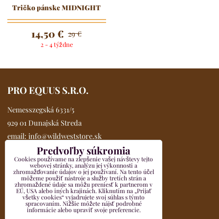
Tričko pánske MIDNIGHT
14,50 €
29 €
2 - 4 týždne
PRO EQUUS S.R.O.
Nemesszegská 6331/5
929 01 Dunajská Streda
email:
info@wildweststore.sk
Predvoľby súkromia
mobil:
0902 705 517
Cookies používame na zlepšenie vašej návštevy tejto
Kompletné údaje >>
webovej stránky, analýzu jej výkonnosti a
zhromažďovanie údajov o jej používaní. Na tento účel
VŠETKO O NÁKUPE
môžeme použiť nástroje a služby tretích strán a
zhromaždené údaje sa môžu preniesť k partnerom v
EÚ, USA alebo iných krajinách. Kliknutím na „Prijať
všetky cookies“ vyjadrujete svoj súhlas s týmto
Obchodné podmienky
spracovaním. Nižšie môžete nájsť podrobné
informácie alebo upraviť svoje preferencie.
Reklamačný formulár